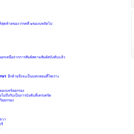
์สุดท้าย
ของวรรคที่
๒ของบทถัดไป
กเหนือ
จากการสัมผัสตามสัมผัสบังคับแล้ว
ักษร
อีกด้วยจึงจะเป็นบทกลอนที่ไพเราะ
คของบทร้อยกรอง
ิงไม่ถึงกับเป็นการบังคับที่เคร่งครัด
ร้อยกรอง
ัตวา
รี
ี