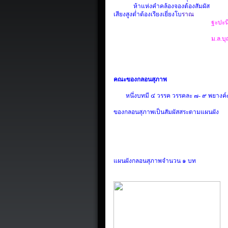
ห้าแห่งคำคล้องจองต้องสัมผัส
เสียงสูงต่ำต้องเรียงเยี่ยง
โบ
ราณ
ฐะปะนี
ม.ล.บ
คณะของกลอนสุภาพ
หนึ่งบทมี
๔
วรรค
วรรค
ละ ๗- ๙ พยางค์
ของ
กลอนสุภาพเป็นสัมผัสสระตามแผนผัง
แผนผังกลอนสุภาพจำนวน
๑ บท