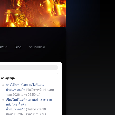
นทนา
Blog
ภาษาสยาม
กระทู้ล่าสุด
การใช้ภาษาไทย..ยังไงกันแน่
น้ำฝน ทะกลกิจ
(วันอังคารที่ 14 กรกฏ
าคม 2026 เวลา 05:50 น.)
เชียงใหม่ในอดีต..ภาพเก่าเล่าความ
หลัง โดย น้ำฟ้า
น้ำฝน ทะกลกิจ
(วันอังคารที่ 30
มิถุนายน 2026 เวลา 07:07 น.)