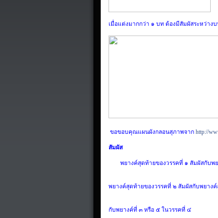
เมื่อแต่งมากกว่า
๑ บท ต้องมีสัมผัสระหว่างบ
ขอขอบคุณแผนผังกลอนสุภาพจาก
http://www
สัมผัส
พยางค์สุดท้ายของวรรคที่
๑
สัมผัส
กับพย
พยางค์สุดท้ายของวรรคที่
๒
สัมผัสกับ
พยางค์
กับพยางค์ที่
๓ หรือ ๕ ในวรรคที่ ๔