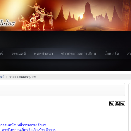
ร์
วรรณคดี
พุทธศาสนา
ข่าวประกวดการเขียน
เว็บบอร์ด
ส
นธ์
การแต่งกลอนสุภาพ
กลอนหนึ่งบท
สี่วรรคกรองอักษร
อาจยิ่งหย่อน
เ
จ็ดหรือเก้าเข้าหลักการ