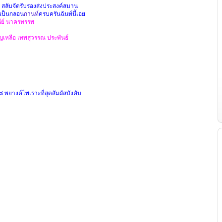
สลับจัด
รับรองส่งประสงค์สมาน
เป็นกลอน
กานท
ครบครันฉันท์นี้เอย
ย์
นาครทรรพ
ุญเหลือ
เทพสุวรรณ
ประพัน
ธ์
๘ พยางค์ไพเราะที่สุดสัมผัสบังคับ