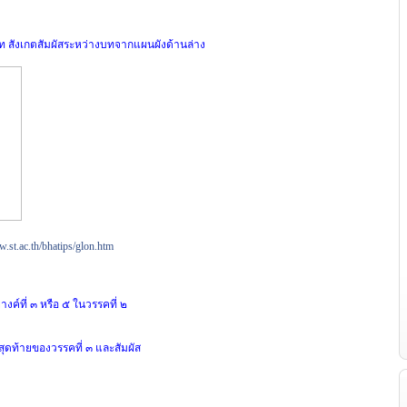
ท สังเกตสัมผัสระหว่าง
บท
จากแผนผังด้านล่าง
.st.ac.th/
bhatips
/glon.htm
างค์ที่ ๓
หรือ ๕ ในวรรคที่ ๒
สุดท้ายของวรรคที่
๓
และสัมผัส