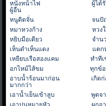
หนังหน้าไฟ
ผู้ได
ผู้อื่น
หนูติดจั่น
จนป
หมาหวงก้าง
หวงใน
หยิบมือเดียว
จำน
เห็นดำเห็นแดง
แตกห
เหยียบเรือสองแคม
ทำทีเ
อกไหม้ไส้ขม
ทุกข์
อาบน้ำร้อนมาก่อน
เกิดก
มากกว่า
เอาน้ำเย็นเข้าลูบ
พูดจ
เอาปูนหมายหัว
ผูกอ