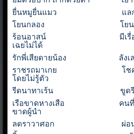
ยื่นหมูยื่นแมว
แล
โยนกลอง
โยน
ร้อนอาสน์
มีเร
เฉยไม่ได้
รักพี่เสียดายน้อง
ลังเ
ราชรถมาเกย
โชค
โดยไม่รู้ตัว
รีดนาทาเร้น
ขูดร
เรือขาดหางเสือ
คนท
ขาดผู้นำ
ลดราวาศอก
ผ่อ