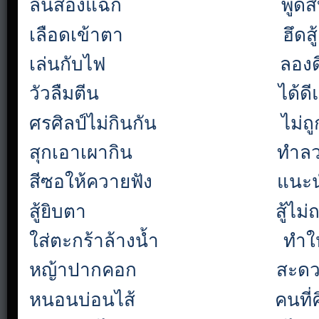
ลิ้นสองแฉก
พูดส
เลือดเข้าตา
ฮึดสู้
เล่นกับไฟ
ลองดี
วัวลืมตีน
ได้ด
ศรศิลป์ไม่กินกัน
ไม่ถ
สุกเอาเผากิน
ทำล
สีซอให้ควายฟัง
แนะน
สู้ยิบตา
สู้ไม
ใส่ตะกร้าล้างน้ำ
ทำใ
หญ้าปากคอก
สะด
หนอนบ่อนไส้
คนที