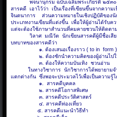
พจนานุกรม ฉบับเฉลิมพระเกียรติ ๒๕๓๐ 
สารคดี เอาไว้ว่า เป็นเรื่องที่เขียนขึ้นจากความเป
จินตนาการ ส่วนความหมายในเชิงปฏิบัติของนั
ประเภทงานเขียนที่แต่งขึ้น เพื่อให้ผู้อ่านได้รับค
แต่จะต้องใช้ภาษาสำนวนที่คมคายชวนให้ติดตาม
วิลาศ มณีวัต นักเขียนสารคดีผู้มีชื่อเสียง
บทบาทของสารคดีว่า
๑. ต้องเสนอเรื่องราว ( to in form )
๒. ต้องชักนำความคิดของผู้อ่านไปในทิศท
๓. ต้องให้ความบันเทิง ชวนอ่าน
ในทางวิชาการ นักวิชาการได้พยายามจำแ
แตกต่างกัน ซึ่งพอจะประมวลไว้เพื่อเป็นความรู้ได้
๑. สารคดีบุคคล
๒. สารคดีโอกาสพิเศษ
๓. สารคดีประวัติศาสตร์
๔. สารคดีท่องเที่ยว
๕. สารคดีแนะนำวิธีทำ