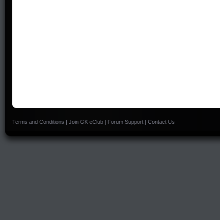
Terms and Conditions
|
Join GK eClub
|
Forum Support
|
Contact Us