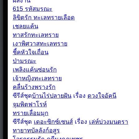
ผลงาน
615 รหัสมรณะ
ลิขิตรัก ทะเลทรายเลือด
เชลยแค้น
ทาสรักทะเลทราย
เงาพิศวาสทะเลทราย
ชี้คหัวใจเถื่อน
ป่ามรณะ
เพลิงแค้นซ่อนรัก
เจ้าหญิงทะเลทราย
คลื่นร้างพรางรัก
ซีรีส์ชุด
บ้านไร่ปลายฝัน
เรื่อง
ดวงใจอัคนี
จุมพิตฟาโรห์
ทรายเลื่อมมุก
ซีรีส์ชุด
เดอะซิกซ์เซนส์
เรื่อง
เล่ห์บ่วงมนตรา
ทายาทบัลลังก์อสูร