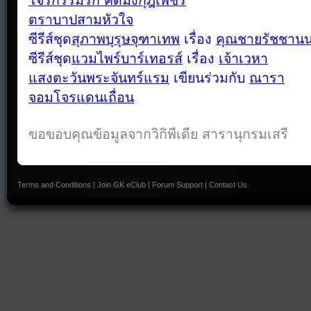
โจรกรรมรัก คดีมงกุฎเพชร
ตราบาปสามหัวใจ
ซีรีส์ชุด
สุภาพบุรุษจุฑาเทพ
เรื่อง
คุณชายรัชชานน
ซีรีส์ชุด
แวมไพร์บาร์เทอรส์
เรื่อง
เจ้าเวหา
แสงตะวันพระจันทร์แรม
เขียนร่วมกับ
ณารา
จอมโจรแดนเถื่อน
ขอขอบคุณข้อมูลจากวิกิพีเดีย สารานุกรมเสรี
Terms and Conditions
|
Join GK eClub
|
Forum Support
|
Contact Us