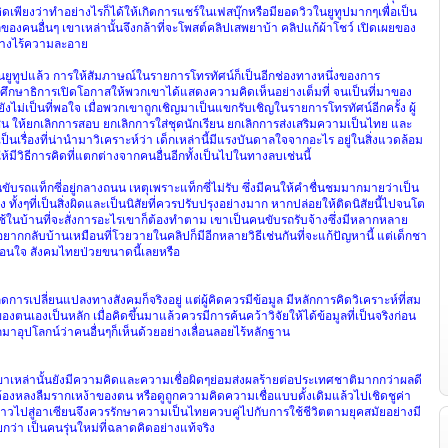
ิดเพียงว่าทำอย่างไรก็ได้ให้เกิดการแชร์ในเฟสบุ๊กหรือมียอดวิวในยูทูปมากๆเพื่อเป็น
ลของคนอื่นๆ
เขาเหล่านั้นจึงกล้าที่จะโพสต์คลิปเสพยาบ้า
คลิปแก้ผ้าโชว์
เปิดเผยของ
่างไร้ความละอาย
ยูทูปแล้ว
การให้สัมภาษณ์ในรายการโทรทัศน์ก็เป็นอีกช่องทางหนึ่งของการ
งศึกษาธิการเปิดโอกาสให้พวกเขาได้แสดงความคิดเห็นอย่างเต็มที่
จนเป็นที่มาของ
ังไม่เป็นที่พอใจ
เมื่อพวกเขาถูกเชิญมาเป็นแขกรับเชิญในรายการโทรทัศน์อีกครั้ง
ผู้
่น
ให้ยกเลิกการสอบ
ยกเลิกการใส่ชุดนักเรียน
ยกเลิกการส่งเสริมความเป็นไทย
และ
งเป็นเรื่องที่น่านำมาวิเคราะห์ว่า
เด็กเหล่านี้มีแรงบันดาลใจจากอะไร
อยู่ในสิ่งแวดล้อม
ห้มีวิธีการคิดที่แตกต่างจากคนอื่นอีกทั้งเป็นไปในทางลบเช่นนี้
นขับรถแท็กซี่อยู่กลางถนน
เหตุเพราะแท็กซี่ไม่รับ
ซึ่งมีคนให้คำชื่นชมมากมายว่าเป็น
อง
ทั้งๆที่เป็นสิ่งผิดและเป็นนิสัยที่ควรปรับปรุงอย่างมาก
หากปล่อยให้ติดนิสัยนี้ไปจนโต
ใช้ในบ้านที่จะสั่งการอะไรเขาก็ต้องทำตาม
เขาเป็นคนขับรถรับจ้างซึ่งมีหลากหลาย
อยากกลับบ้านเหมือนที่โวยวายในคลิปก็มีอีกหลายวิธีเช่นกันที่จะแก้ปัญหานี้
แต่เด็กชา
ถอนใจ
สังคมไทยป่วยขนาดนี้เลยหรือ
เกิดการเปลี่ยนแปลงทางสังคมก็จริงอยู่
แต่ผู้คิดควรมีข้อมูล
มีหลักการคิดวิเคราะห์ที่สม
องตนเองเป็นหลัก
เมื่อคิดขึ้นมาแล้วควรมีการค้นคว้าวิจัยให้ได้ข้อมูลที่เป็นจริงก่อน
ุปโลกน์ว่าคนอื่นๆก็เห็นด้วยอย่างเลื่อนลอยไร้หลักฐาน
าเหล่านั้นยังมีความคิดและความเชื่อผิดๆย่อมส่งผลร้ายต่อประเทศชาติมากกว่าผลดี
้องหลงลืมรากเหง้าของตน
หรือดูถูกความคิดความเชื่อแบบดั้งเดิมแล้วไปเชิดชูค่า
ก้าวไปสู่อาเซียนจึงควรรักษาความเป็นไทยควบคู่ไปกับการใช้ชีวิตตามยุคสมัยอย่างมี
ยกว่า
เป็นคนรุ่นใหม่ที่ฉลาดคิดอย่างแท้จริง