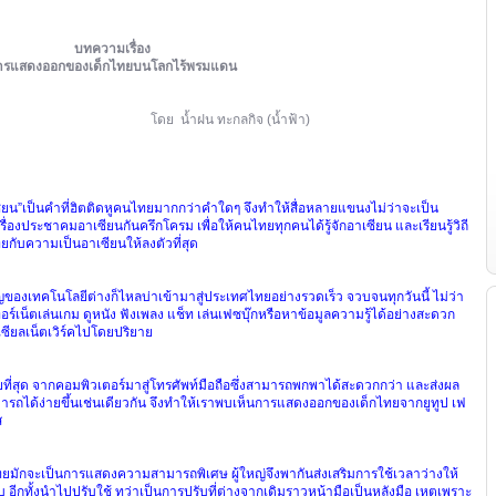
บทความเรื่อง
ารแสดงออกของเด็กไทยบนโลกไร้พรมแดน
โดย
น้ำฝน
ทะกลกิจ
(
น้ำฟ้า
)
ียน”เป็นคำที่ฮิตติดหูคนไทยมากกว่าคำใดๆ
จึงทำให้สื่อหลายแขนงไม่ว่าจะเป็น
เรื่องประชาคมอาเซียนกันครึกโครม
เพื่อให้คนไทยทุกคนได้รู้จักอาเซียน
และเรียนรู้วิถี
กับความเป็นอาเซียนให้ลงตัวที่สุด
ิญของเทคโนโลยีต่างก็ไหลบ่าเข้ามาสู่ประเทศไทยอย่างรวดเร็ว
จวบจนทุกวันนี้
ไม่ว่า
อร์เน็ตเล่นเกม
ดูหนัง
ฟังเพลง
แช็ท
เล่นเฟซบุ๊กหรือหาข้อมูลความรู้ได้อย่างสะดวก
ซียลเน็ตเวิร์คไปโดยปริยาย
ที่สุด
จากคอมพิวเตอร์มาสู่โทรศัพท์มือถือซึ่งสามารถพกพาได้สะดวกกว่า
และส่งผล
ถได้ง่ายขึ้นเช่นเดียวกัน
จึงทำให้เราพบเห็นการแสดงออกของเด็กไทยจากยูทูป
เฟ
ส
ทยมักจะเป็นการแสดงความสามารถพิเศษ
ผู้ใหญ่จึงพากันส่งเสริมการใช้เวลาว่างให้
บ
อีกทั้งนำไปปรับใช้
ทว่าเป็นการปรับที่ต่างจากเดิมราวหน้ามือเป็นหลังมือ
เหตุเพราะ