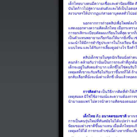
เด็กไทยบางคนมีความเชื่อและค่านิยมที่ผิด
ค
บันไดก้าวไปสู่ความเด่นดังและได้เป็นไอดอ
สงวนฯลฯให้ปรากฏแก่สายตาบุคคลทั่วไปอย
นอกจากการถ่ายคลิปเพื่อโพสต์ลงใน
แสดงออกทางความคิดเด็กไทย
เมื่อกระทรว
การยกเลิกระเบียบตัดผมเกรียนในที่สุด
หากก็ย
เป็นตัวแทนพยายามเรียกร้องให้มากยิ่งขึ้น
เช
แนะนำให้มีการทำรัฐประหารในโรงเรียน
ซึ่
แบบไหน
และได้รับการเลี้ยงดูอย่างไร
จึงทำใ
คลิปเด็กชายในชุดนักเรียนนั่งด่าค
คนกล้า
คล้ายกับว่านั่นเป็นการกระทำที่ถูกต้
เด็กจะอยู่ในสังคมลำบาก
แท็กซี่ไม่ใช่คนรับ
เหตุผลที่เขาจะรับหรือไม่รับเราขึ้นรถก็ได้
ถ้า
ยกลับเลือกที่นั่งจะนั่งด่าแท็กซี่
เห็นแล้วทอด
การคิดต่าง
เป็นวิธีการคิดที่ทำให้
เหตุสมผล
มิใช่ใช้อารมณ์และความต้องการข
นำมาเผยแพร่
ไม่ควรนำความคิดของตนออกมาอ
เด็กไทย
คือ
อนาคตของชาติ
หากเข
การเป็นคนรุ่นใหม่ที่ทันสมัยไม่ได้แปลว่า
จะต
นิยมของต่างชาติขึ้นมาแทน
เมื่อเด็กไทยจะ
เหตุผลให้ได้
การกระทำเช่นนี้ต่างหากที่จะเรี