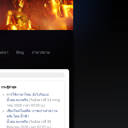
นทนา
Blog
ภาษาสยาม
กระทู้ล่าสุด
การใช้ภาษาไทย..ยังไงกันแน่
น้ำฝน ทะกลกิจ
(วันอังคารที่ 14 กรกฏ
าคม 2026 เวลา 05:50 น.)
เชียงใหม่ในอดีต..ภาพเก่าเล่าความ
หลัง โดย น้ำฟ้า
น้ำฝน ทะกลกิจ
(วันอังคารที่ 30
มิถุนายน 2026 เวลา 07:07 น.)