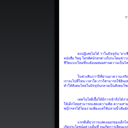
ก
คงปฏิเสธไม่ได้
ว่าในปัจจุบัน
“อาเซ
หนังสือ
วิทยุ
โทรทัศน์ฯลฯต่างก็ประโคมข่าว
ชีวิตแบบใหม่ที่จะต้องผสมผสานความเป็นไทย
ในช่วงสิบกว่าปีที่ผ่านมาความเจร
เราจะไปที่ไหน
เวลาใด
เราก็สามารถใช้อินเท
ทำให้สังคมไทยในปัจจุบันกลายเป็นสังคมโซเ
เทคโนโลยีเอื้อให้มีการเข้าถึงได้ง่าย
ให้เด็กไทยสามารถแสดงความคิด
ความสามาร
ซบุ๊กฯลฯได้โดยง่ายเพียงแค่ใช้ปลายนิ้วสัมผั
แรกทีเดียวการแสดงออกของเด็กไ
เกิดประโยชน์อย่างเต็มที่
จนเกิดการเลียนแบ