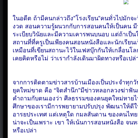
ในอดีต
ถ้ามีคนกล่าวถึง”โรงเรียน”คนทั่วไปมักจะนึ
งวด
สอนความรู้ผนวกกับการสอนคนให้เป็นคน
ม
ระเบียบวินัยและมีความเคารพนบนอบ
แต่ถ้าเป็น
สถานที่ที่ครูเป็นเพียงคนสอนหนังสือและนักเรียนเ
เหมือนที่เขียนสถานะไว้ในเฟสบุ๊กกันให้เกลื่อนโ
เคยคิดหรือไม่
ว่าเรากำลังเดินมาผิดทางหรือเปล
จากการติดตามข่าวสารบ้านเมืองเป็นประจำทุกวั
ยุคใหม่ขาด
คือ
“จิตสำนึก”มีข่าวหลอกลวงฆ่าฟันก
คำถามกับตนเองว่า
ศีลธรรมของคนยุคใหม่หาย
ศึกษาของเรามีการพยายามปรับปรุง
พัฒนาให้ดีใ
อารยประเทศ
แต่เหตุใด
กมลสันดาน
ของคนไทยก
น่าจะเป็นเพราะ
เขา
ให้เน้นการสอนหนังสือ
จนหล
หรือเปล่า