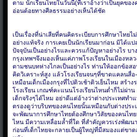
ตาม
นักเรียนไทยในวันนี้(ที่เราอ้างว่าเป็นยุคขอ
อ่อนด้อยทางศีลธรรมอย่างเห็นได้ชัด
เป็นเรื่องที่น่าเสียที่คนคิดระเบียบการศึกษาไทยไ
อย่างแท้จริง
การเคยเป็นนักเรียนมาก่อน
มิได้แปล
ปัจจุบันเป็นอย่างไรและควรแก้ปัญหาอย่างไร
บาง
กรุงเทพฯจึงมองเห็นแค่ภาพโรงเรียนในเมืองหลว
ตามชนบทห่างไกลเป็นอย่างไร
ท่านให้ออกข้อสอ
คิดวิเคราะห์สูง
แล้วโรงเรียนจนๆที่ขาดแคลนสื่อ
เหมือนเด็กเมืองกรุงที่ไปติวเช้าติวเย็นไหม
สร้าง
โรงเรียน
เกณฑ์คะแนนโรงเรียนไหนต่ำก็ไม่ผ่าน
เด็กจริงๆได้ไหม
อย่าดีแต่อ้างว่าต่างประเทศทำแ
ตรองดูว่าบริบทของคนไทยนั้นเหมือนกับต่างประเท
จะ
พัฒนาการศึกษาไทยต้องศึกษาวิสัยของคนไทยก่
ไหน
มีความเหลื่อมล้ำที่ใด
ที่สำคัญควรเร่งพัฒน
ก่อนที่เด็กไทยจะกลายเป็นผู้ใหญ่ที่มีสมองแต่ข