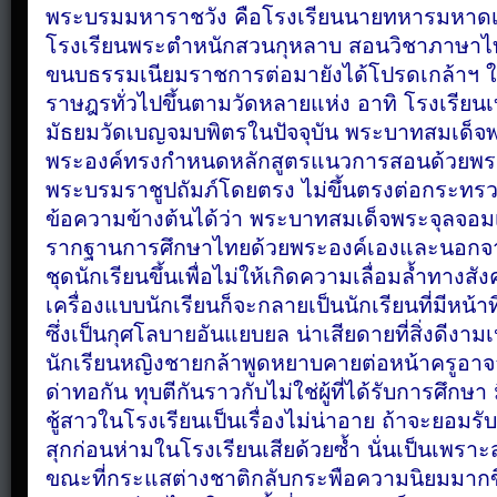
พระบรมมหาราชวัง
คือโรงเรียนนายทหารมหาดเ
โรงเรียนพระตำหนักสวนกุหลาบ
สอนวิชาภาษาไ
ขนบธรรมเนียมราชการต่อมายังได้โปรดเกล้าฯ
ใ
ราษฎรทั่วไปขึ้นตามวัดหลายแห่ง
อาทิ
โรงเรียน
มัธยมวัดเบญจมบพิตรในปัจจุบัน
พระบาทสมเด็จพร
พระองค์ทรงกำหนดหลักสูตรแนวการสอนด้วยพร
พระบรมราชูปถัมภ์โดยตรง
ไม่ขึ้นตรงต่อกระทร
ข้อความข้างต้นได้ว่า
พระบาทสมเด็จพระจุลจอมเก
รากฐานการศึกษาไทยด้วยพระองค์เองและนอกจาก
ชุดนักเรียนขึ้นเพื่อไม่ให้เกิดความเลื่อมล้ำทางสั
เครื่องแบบนักเรียนก็จะกลายเป็นนักเรียนที่มีหน้าที
ซึ่งเป็นกุศโลบายอันแยบยล
น่าเสียดายที่สิ่งดีงา
นักเรียนหญิงชายกล้าพูดหยาบคายต่อหน้าครูอาจาร
ด่าทอกัน
ทุบตีกันราวกับไม่ใช่ผู้ที่ได้รับการศึกษา
ชู้สาวในโรงเรียนเป็นเรื่องไม่น่าอาย
ถ้าจะยอมรับ
สุกก่อนห่ามในโรงเรียนเสียด้วยซ้ำ
นั่นเป็นเพราะ
ขณะที่กระแสต่างชาติกลับกระพือความนิยมมากข