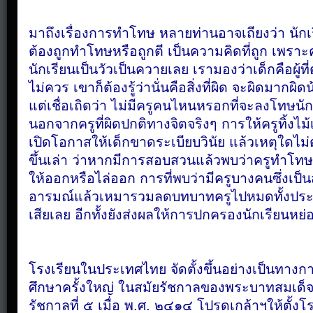
มาถึงเรื่องการทำโทษ
หลายท่านอาจเถียงว่า
นักเ
ต้องถูกทำโทษหรือถูกตี
เป็นความคิดที่ถูก
เพราะค
นักเรียนเป็นวัวเป็นควายเลย
เรามองว่าเด็กคือผู้ที
ไม่ควร
เขาก็ต้องรู้ว่านั่นคือสิ่งที่ผิด
จะผิดมากผิดน้
แต่เชื่อเถิดว่า
ไม่มีครูคนไหนหรอกที่จะลงโทษนักเ
นอกจากครูที่ผิดปกติทางจิตจริงๆ
การให้ครูทิ้งไม้
เปิดโอกาสให้เด็กขาดระเบียบวินัย
แล้วเหตุใดไม่
ขึ้นเล่า
ว่าหากมีการสอบสวนแล้วพบว่าครูทำโทษ
ให้ออกหรือไล่ออก
การที่พบว่ามีครูบางคนซึ่งเป็
อารมณ์แล้วเหมารวมลดบทบาทครูไปหมดทั้งประเทศนั
เสียเลย
อีกทั้งยังส่งผลให้การปกครองนักเรียนห
โรงเรียนในประเทศไทย
จัดตั้งขึ้นอย่างเป็นทา
ศึกษาครั้งใหญ่
ในสมัยรัชกาลของพระบาทสมเด็จพร
รัชกาลที่
๕ เมื่อ พ.ศ.
๒๔๑๔
โปรดเกล้าฯให้ตั้งโ