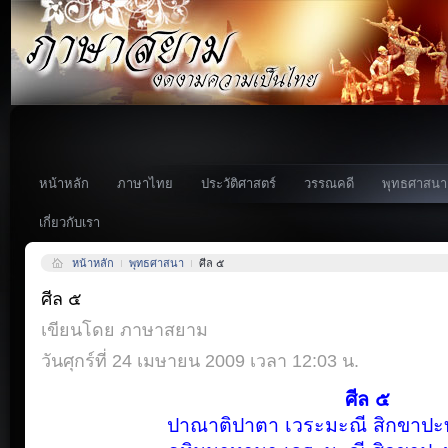
หน้าหลัก
ภาษาไทย
ประวัติศาสตร์
วรรณคดี
พุทธศาสนา
เกี่ยวกับเรา
หน้าหลัก
พุทธศาสนา
ศีล ๕
ศีล ๕
เขียนโดย ภาษาสยาม
วันศุกร์ที่ 24 เมษายน 2009 เวลา 12:03 น.
ศีล ๕
ปาณาติปาตา เวระมะณี สิกขาปะท