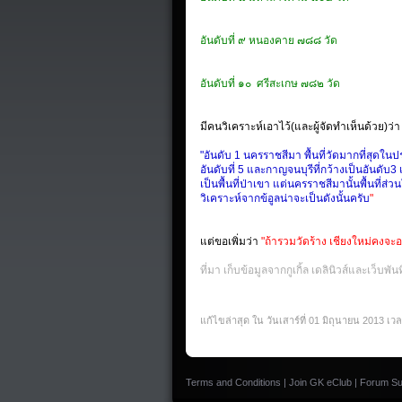
อันดับที่
๙ หนองคาย ๗๘๘ วัด
อันดับที่
๑๐ ศรีสะเกษ ๗๘๒ วัด
มีคนวิเคราะห์เอาไว้(และผู้จัดทำเห็นด้วย)ว่า
"
อันดับ
1
นครราชสีมา
พื้นที่วัดมากที่สุด
อันดับ
ที่ 5
และกาญจนบุรีที่กว้างเป็น
อันดับ3
เป็นพื้นที่ป่าเขา แต่
นครราชสีมานั้นพื้นที่
ส่วน
วิเคราะห์จากข้อูลน่าจะเป็นดังนั้นครับ
"
แต่ขอเพิ่มว่า
"
ถ้ารวมวัดร้าง
เชียงใหม่คงจะอย
ที่มา
เก็บข้อมูลจากกูเกิ้ล
เดลินิวส์และเว็บพันท
แก้ไขล่าสุด ใน วันเสาร์ที่ 01 มิถุนายน 2013 เว
Terms and Conditions
|
Join GK eClub
|
Forum Su