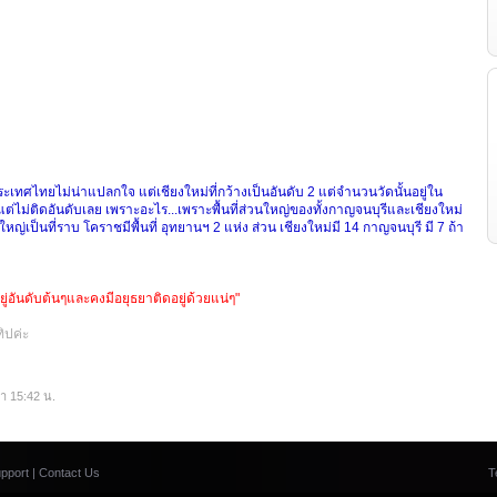
ในประเทศไทยไม่น่าแปลกใจ
แต่เชียงใหม่ที่กว้างเป็นอันดับ
2 แต่จำนวนวัดนั้นอยู่ใน
แต่ไม่ติด
อันดับ
เลย
เพราะอะไร...เพราะพื้นที่ส่วนใหญ่ของทั้งกาญจนบุรีและเชียงใหม่
ใหญ่เป็นที่ราบ
โคราชมีพื้นที่
อุทยานฯ
2
แห่ง
ส่วน
เชียงใหม่มี
14
กาญจนบุรี
มี 7 ถ้า
ู่อันดับต้นๆและคงมีอยุธยาติดอยู่ด้วยแน่ๆ"
ิปค่ะ
ลา 15:42 น.
pport
|
Contact Us
T