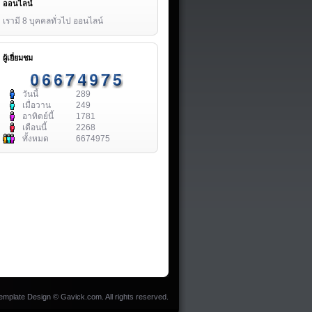
ออนไลน์
เรามี 8 บุคคลทั่วไป ออนไลน์
ผู้เยี่ยมชม
วันนี้
289
เมื่อวาน
249
อาทิตย์นี้
1781
เดือนนี้
2268
ทั้งหมด
6674975
emplate Design ©
Gavick.com
. All rights reserved.