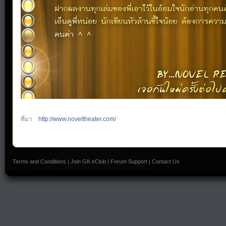
ที่มา
http://
www.noveltheater.com
/
Terms and Conditions
|
Join GK eClub
|
Forum Support
|
Contact Us